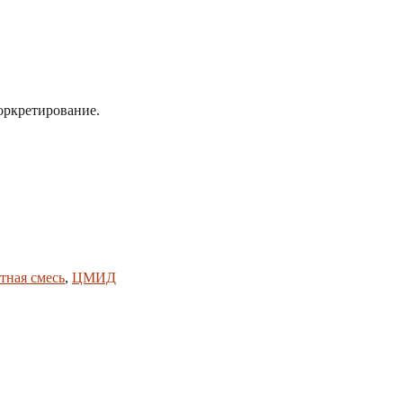
оркретирование.
тная смесь
,
ЦМИД