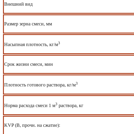
Внешний вид
Размер зерна смеси, мм
3
Насыпная плотность, кг/м
Срок жизни смеси, мин
3
Плотность готового раствора, кг/м
3
Норма расхода смеси 1 м
раствора, кг
KVP (В, прочн. на сжатие):