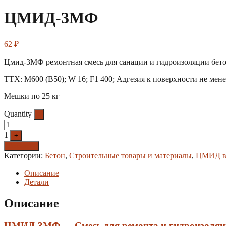
ЦМИД-3МФ
62
₽
Цмид-3МФ ремонтная смесь для санации и гидроизоляции бетон
ТТХ: М600 (В50); W 16; F1 400; Адгезия к поверхности не мен
Мешки по 25 кг
Quantity
-
1
+
Заказать
Категории:
Бетон
,
Строительные товары и материалы
,
ЦМИД в
Описание
Детали
Описание
ЦМИД-3МФ — Смесь для ремонта и гидроизоля