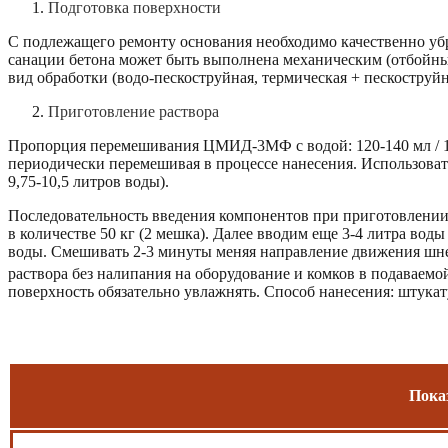
Подготовка поверхности
С подлежащего ремонту основания необходимо качественно убр
санации бетона может быть выполнена механическим (отбойны
вид обработки (водо-пескоструйная, термическая + пескоструй
Приготовление раствора
Пропорция перемешивания ЦМИД-3МФ с водой: 120-140 мл / 1 к
периодически перемешивая в процессе нанесения. Использова
9,75-10,5 литров воды).
Последовательность введения компонентов при приготовлении
в количестве 50 кг (2 мешка). Далее вводим еще 3-4 литра вод
воды. Смешивать 2-3 минуты меняя направление движения шне
раствора без налипания на оборудование и комков в подаваемо
поверхность обязательно увлажнять. Способ нанесения: штука
Пока