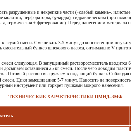
ать разрушенные и некрепкие части («слабый камень», илистые 
е молотки, перфораторы, бучарды), гидравлическим (при помощ
ная, термическая + фрезерование). Перед нанесением материала 
г сухой смеси. Смешивать 3-5 минут до консистенции штукатур
ть смесительный бункер шнекового насоса, оптимально V приг
 смеси следующая. В запущенный растворосмеситель вводится 
ы и досыпаем оставшиеся 25 кг смеси. После чего доводим пласт
ка. Готовый раствор выгружаем в подающий бункер. Соблюдая п
й смеси. Цикл замешивания: 5-7 минут. Наносить на поверхность
турный инструмент или торкрет пушками мокрого нанесения.
ТЕХНИЧЕСКИЕ ХАРАКТЕРИСТИКИ ЦМИД–3МФ
затель