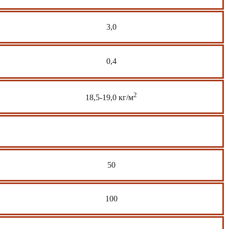
3,0
0,4
2
18,5-19,0 кг/м
50
100