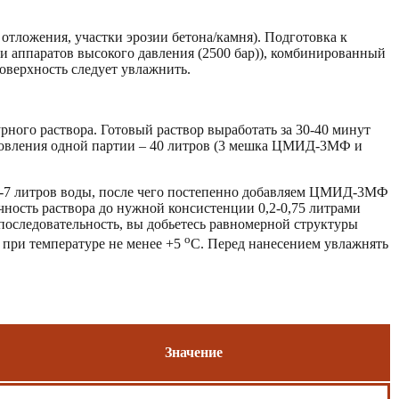
отложения, участки эрозии бетона/камня). Подготовка к
и аппаратов высокого давления (2500 бар)), комбинированный
поверхность следует увлажнить.
ного раствора. Готовый раствор выработать за 30-40 минут
отовления одной партии – 40 литров (3 мешка ЦМИД-3МФ и
6-7 литров воды, после чего постепенно добавляем ЦМИД-3МФ
ичность раствора до нужной консистенции 0,2-0,75 литрами
оследовательность, вы добьетесь равномерной структуры
о
 при температуре не менее +5
С. Перед нанесением увлажнять
Значение