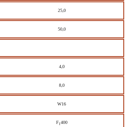
25,0
50,0
4,0
8,0
W16
F
400
1