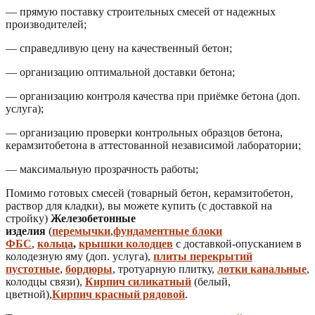
— прямую поставку строительных смесей от надежных
производителей;
— справедливую цену на качественный бетон;
— организацию оптимальной доставки бетона;
— организацию контроля качества при приёмке бетона (доп.
услуга);
— организацию проверки контрольных образцов бетона,
керамзитобетона в аттестованной независимой лаборатории;
— максимальную прозрачность работы;
Помимо готовых смесей (товарный бетон, керамзитобетон,
раствор для кладки), вы можете купить (с доставкой на
стройку)
Железобетонные
изделия
(
перемычки
,
фундаментные блоки
ФБС
,
кольца
,
крышки колодцев
с доставкой-опусканием в
колодезную яму (доп. услуга),
плиты перекрытий
пустотные
,
бордюры
, тротуарную плитку,
лотки канальные
,
колодцы связи),
Кирпич силикатный
(белый,
цветной),
Кирпич красный рядовой
.