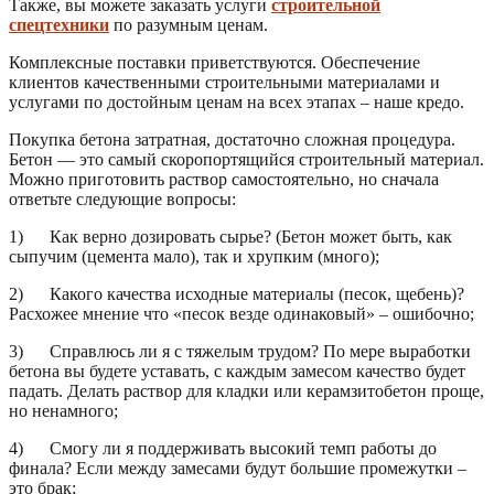
Также, вы можете заказать услуги
строительной
спецтехники
по разумным ценам.
Комплексные поставки приветствуются. Обеспечение
клиентов качественными строительными материалами и
услугами по достойным ценам на всех этапах – наше кредо.
Покупка бетона затратная, достаточно сложная процедура.
Бетон — это самый скоропортящийся строительный материал.
Можно приготовить раствор самостоятельно, но сначала
ответьте следующие вопросы:
1) Как верно дозировать сырье? (Бетон может быть, как
сыпучим (цемента мало), так и хрупким (много);
2) Какого качества исходные материалы (песок, щебень)?
Расхожее мнение что «песок везде одинаковый» – ошибочно;
3) Справлюсь ли я с тяжелым трудом? По мере выработки
бетона вы будете уставать, с каждым замесом качество будет
падать. Делать раствор для кладки или керамзитобетон проще,
но ненамного;
4) Смогу ли я поддерживать высокий темп работы до
финала? Если между замесами будут большие промежутки –
это брак;