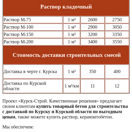
Раствор кладочный
Раствор М-75
1 м³
2600
2750
Раствор М-100
1 м³
2900
3050
Раствор М-150
1 м³
3200
3350
Раствор М-200
1 м³
3400
3550
Стоимость доставки строительных смесей
Доставка в черте г. Курска
1 м³
350
400
Доставка по Курской
1 м³/км
11
12
области
Проект «Курск-Строй. Качественные решения» предлагает
своим клиентам
купить товарный бетон для строительства
с доставкой по Курску и Курской области по выгодным
ценам
, также можете купить раствор, керамзитобетон.
Мы обеспечим: