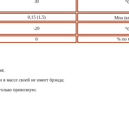
о
30
0,15 (1,5)
Мпа (к
о
-20
0
% по 
я;
 в массе своей не имеет брэнда;
только привозную;