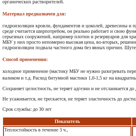
органических растворителей.
Материал предназначен для:
гидроизоляции кровли, фундаментов и цоколей, древесины и п
среде считается ширпотребом, он реально работает и свою фу
серьезных сооружений, например плотин и резервуаров для хр
МБУ у них просто непомерно высокая цена, во-вторых, решение
гидроизоляции подвала частного дома без явных причин. Шутей
Способ применения:
холодное применение (мастику МБУ не нужно разогревать пере
валиком и т.д. Расход битумной мастики 1,0-1,5 кг на квадрат
Сохраняет целостность, не теряет адгезии и не отслаивается д
Не усаживается, не трескается, не теряет эластичность до дост
Срок службы: до 30 лет
Показатель
Теплостойкость в течение 3 ч.,