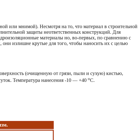
ой или мнимой). Несмотря на то, что материал в строительной
полнительной защиты неответственных конструкций. Для
идроизоляционные материалы но, во-первых, по сравнению с
 они излишне крутые для того, чтобы наносить их с целью
оверхность (очищенную от грязи, пыли и сухую) кистью,
о
 суток. Температура нанесения -10 — +40
С.
изм.