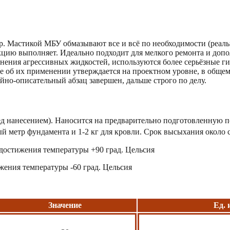
р. Мастикой МБУ обмазывают все и всё по необходимости (реальн
нкцию выполняет. Идеально подходит для мелкого ремонта и до
анения агрессивных жидкостей, используются более серьёзные г
 об их применении утверждается на проектном уровне, в общем,
но-описательный абзац завершен, дальше строго по делу.
д нанесением). Наносится на предварительно подготовленную п
ный метр фундамента и 1-2 кг для кровли. Срок высыхания около
о достижения температуры +90 град. Цельсия
ижения температуры -60 град. Цельсия
Значение
Ед. 